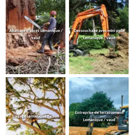
Abattage d'abres Lemanique /
Dessouchage avec mini pelle
vaud
Lemanique / vaud
Entreprise de terrassement
Elagage Lemanique / vaud
Lemanique / vaud