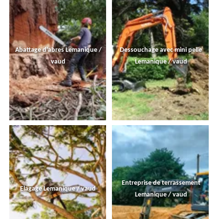
Abattage d'abres Lemanique /
Dessouchage avec mini pelle
vaud
Lemanique / vaud
Entreprise de terrassement
Elagage Lemanique / vaud
Lemanique / vaud