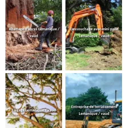
Abattage d'abres Lemanique /
Dessouchage avec mini pelle
vaud
Lemanique / vaud
Entreprise de terrassement
Elagage Lemanique / vaud
Lemanique / vaud