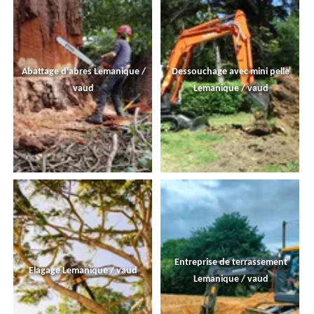
Abattage d'abres Lemanique /
Dessouchage avec mini pelle
vaud
Lemanique / vaud
Entreprise de terrassement
Elagage Lemanique / vaud
Lemanique / vaud