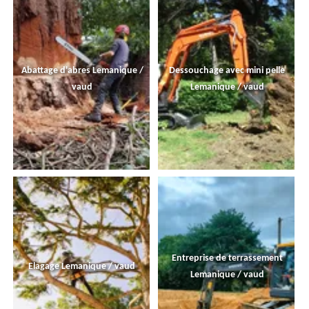
Abattage d'abres Lemanique /
Dessouchage avec mini pelle
vaud
Lemanique / vaud
Entreprise de terrassement
Elagage Lemanique / vaud
Lemanique / vaud