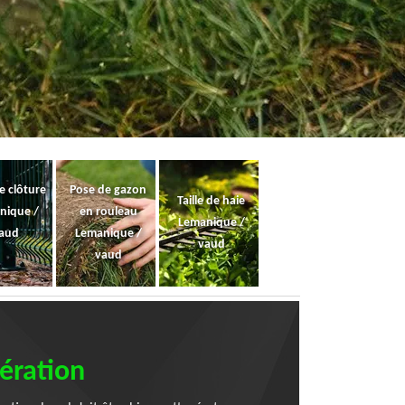
e clôture
Pose de gazon
Taille de haie
nique /
en rouleau
Lemanique /
aud
Lemanique /
vaud
vaud
pération