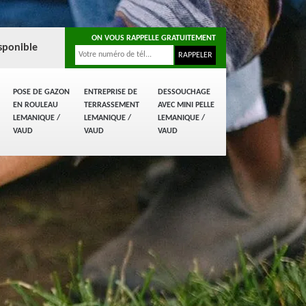
ON VOUS RAPPELLE GRATUITEMENT
sponible
POSE DE GAZON
ENTREPRISE DE
DESSOUCHAGE
EN ROULEAU
TERRASSEMENT
AVEC MINI PELLE
LEMANIQUE /
LEMANIQUE /
LEMANIQUE /
VAUD
VAUD
VAUD