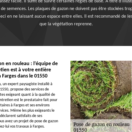
ez facile. Il suffit de suivre certaines règles de base. À titre d’illust
 de semences. Les plaques de gazon ne doivent pas être stockées trop 
Ceci en ne laissant aucun espace entre elles. Il est recommandé de l
que la végétation reprenne.
n en rouleau : l’équipe de
tien est à votre entière
à Farges dans le 01550
, un expert paysagiste installé à
01550, propose des services de
êtes exigeant quant à la qualité de
ntretien est le prestataire fait pour
taires à Farges et ses environs
rvices. Même les plus exigeants le
 déclarent satisfaits de ses
vous avez un projet de pose de gazon
ez-lui vos travaux à Farges.