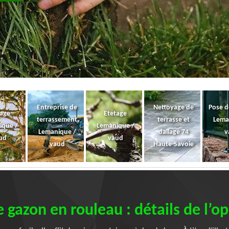
Entreprise de
Nettoyage de
Pose d
gage
Etetage
terrassement
terrasse et
Lema
ique /
Lemanique /
Lemanique /
dallage 74
v
ud
vaud
vaud
Haute-Savoie
 gazon en rouleau : détails de l’o