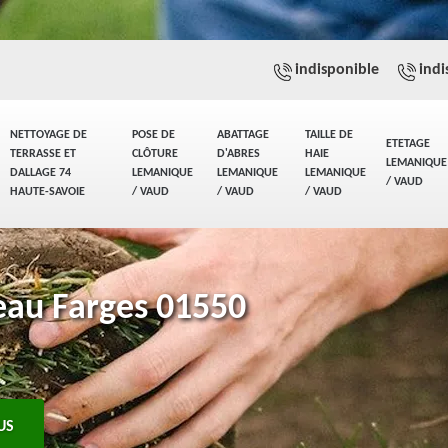
indisponible
indi
NETTOYAGE DE
POSE DE
ABATTAGE
TAILLE DE
ETETAGE
TERRASSE ET
CLÔTURE
D'ABRES
HAIE
LEMANIQUE
DALLAGE 74
LEMANIQUE
LEMANIQUE
LEMANIQUE
/ VAUD
HAUTE-SAVOIE
/ VAUD
/ VAUD
/ VAUD
eau Farges 01550
US