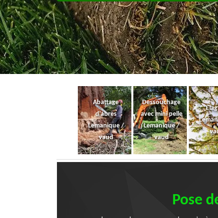
Abattage
Dessouchage
Ela
d'abres
avec mini pelle
Leman
Lemanique /
Lemanique /
va
vaud
vaud
Pose de