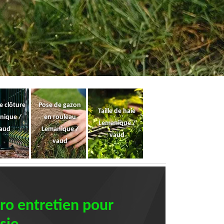
e clôture
Pose de gazon
Taille de haie
nique /
en rouleau
Lemanique /
aud
Lemanique /
vaud
vaud
Pro entretien pour