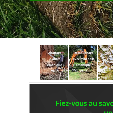
Abattage
Dessouchage
Ela
d'abres
avec mini pelle
Leman
Lemanique /
Lemanique /
va
vaud
vaud
Fiez-vous au savo