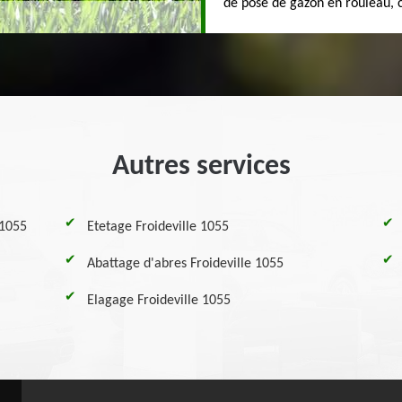
de pose de gazon en rouleau, co
Autres services
 1055
Etetage Froideville 1055
Abattage d'abres Froideville 1055
Elagage Froideville 1055