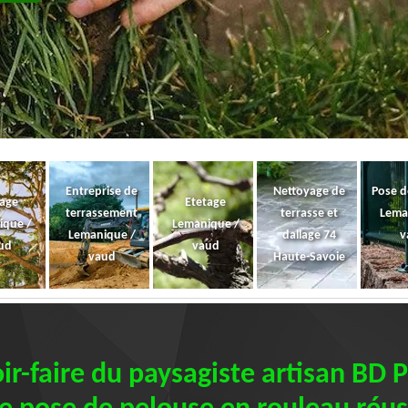
Entreprise de
Nettoyage de
Pose d
gage
Etetage
terrassement
terrasse et
Lema
ique /
Lemanique /
Lemanique /
dallage 74
v
ud
vaud
vaud
Haute-Savoie
ir-faire du paysagiste artisan BD 