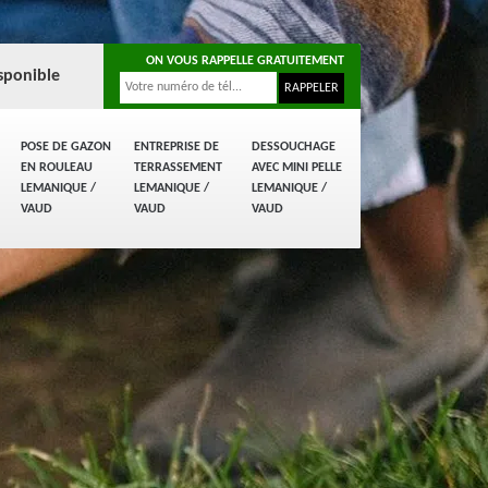
ON VOUS RAPPELLE GRATUITEMENT
sponible
POSE DE GAZON
ENTREPRISE DE
DESSOUCHAGE
EN ROULEAU
TERRASSEMENT
AVEC MINI PELLE
LEMANIQUE /
LEMANIQUE /
LEMANIQUE /
VAUD
VAUD
VAUD