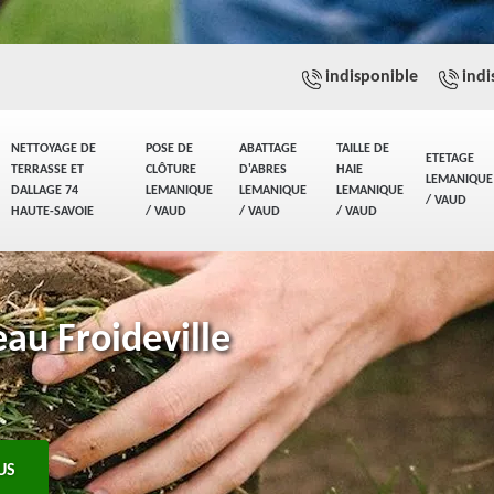
indisponible
indi
NETTOYAGE DE
POSE DE
ABATTAGE
TAILLE DE
ETETAGE
TERRASSE ET
CLÔTURE
D'ABRES
HAIE
LEMANIQUE
DALLAGE 74
LEMANIQUE
LEMANIQUE
LEMANIQUE
/ VAUD
HAUTE-SAVOIE
/ VAUD
/ VAUD
/ VAUD
au Froideville
US