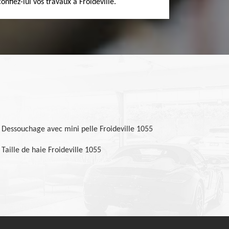
nfiez-lui vos travaux à Froideville.
Dessouchage avec mini pelle Froideville 1055
Taille de haie Froideville 1055