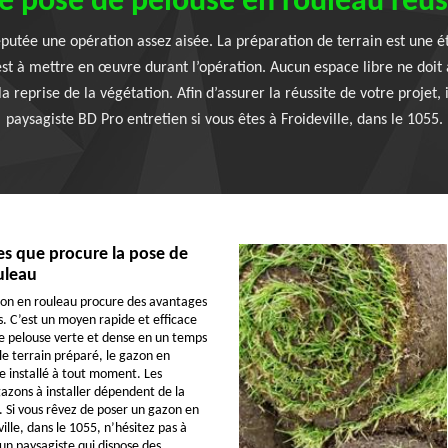
e pose de pelouse en rouleau réus
putée une opération assez aisée. La préparation de terrain est une ét
est à mettre en œuvre durant l’opération. Aucun espace libre ne doit 
 reprise de la végétation. Afin d’assurer la réussite de votre projet, i
paysagiste BD Pro entretien si vous êtes à Froideville, dans le 1055.
es que procure la pose de
uleau
zon en rouleau procure des avantages
s. C’est un moyen rapide et efficace
e pelouse verte et dense en un temps
le terrain préparé, le gazon en
e installé à tout moment. Les
azons à installer dépendent de la
r. Si vous rêvez de poser un gazon en
ille, dans le 1055, n’hésitez pas à
 un paysagiste qui dispose des