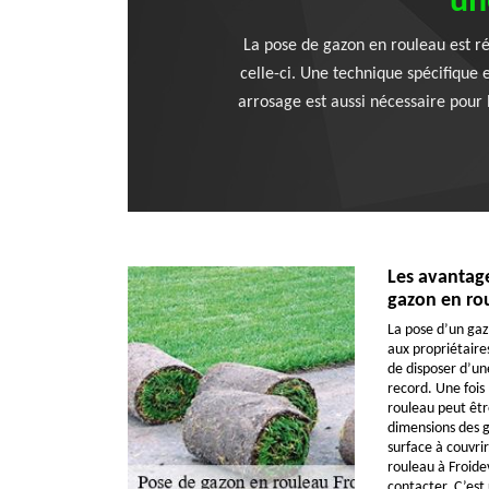
un
La pose de gazon en rouleau est ré
celle-ci. Une technique spécifique 
arrosage est aussi nécessaire pour la
Les avantag
gazon en ro
La pose d’un ga
aux propriétaire
de disposer d’un
record. Une fois 
rouleau peut êtr
dimensions des g
surface à couvri
rouleau à Froidev
contacter. C’est