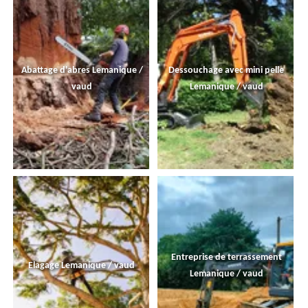
Abattage d'abres Lemanique /
Dessouchage avec mini pelle
vaud
Lemanique / vaud
Entreprise de terrassement
Elagage Lemanique / vaud
Lemanique / vaud