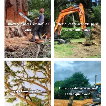
Abattage d'abres Lemanique /
Dessouchage avec mini pelle
vaud
Lemanique / vaud
Entreprise de terrassement
Elagage Lemanique / vaud
Lemanique / vaud