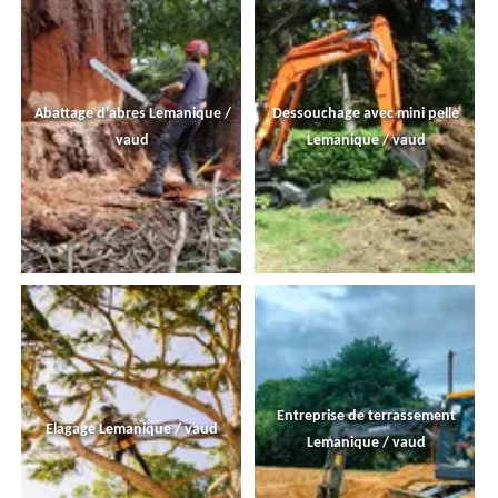
Abattage d'abres Lemanique /
Dessouchage avec mini pelle
vaud
Lemanique / vaud
Entreprise de terrassement
Elagage Lemanique / vaud
Lemanique / vaud