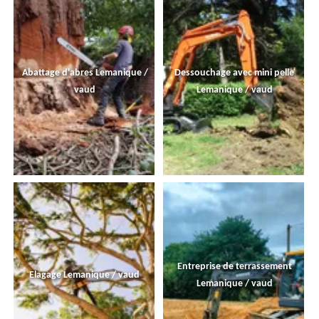
Abattage d'abres Lemanique /
Dessouchage avec mini pelle
vaud
Lemanique / vaud
Entreprise de terrassement
Elagage Lemanique / vaud
Lemanique / vaud