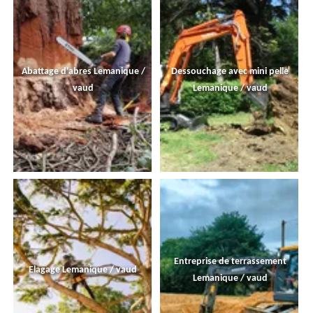
Abattage d'abres Lemanique /
Dessouchage avec mini pelle
vaud
Lemanique / vaud
Entreprise de terrassement
Elagage Lemanique / vaud
Lemanique / vaud