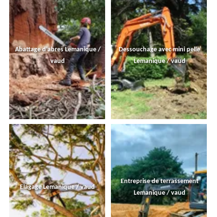
Abattage d'abres Lemanique /
Dessouchage avec mini pelle
vaud
Lemanique / vaud
Entreprise de terrassement
Elagage Lemanique / vaud
Lemanique / vaud