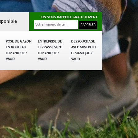
ON VOUS RAPPELLE GRATUITEMENT
sponible
POSE DE GAZON
ENTREPRISE DE
DESSOUCHAGE
EN ROULEAU
TERRASSEMENT
AVEC MINI PELLE
LEMANIQUE /
LEMANIQUE /
LEMANIQUE /
VAUD
VAUD
VAUD