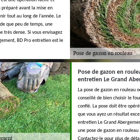
est une opération facile et
en préparé avant la mise en
ir tout au long de l’année. Le
de que peu de temps, une
e très dense. Si vous envisagez
ement, BD Pro entretien est le
Pose de gazon en roulea
entretien Le Grand Abe
La pose de gazon en rouleau oc
conseillé de bien choisir le fou
confié. La pose doit être opér
que vous ayez un résultat excep
entretien Le Grand Abergement
une pose de gazon en rouleau 
Contactez-le pour plus de détail