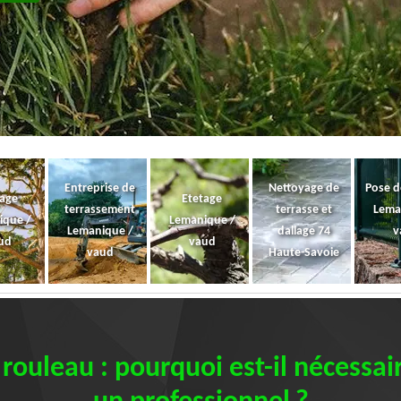
Entreprise de
Nettoyage de
Pose d
gage
Etetage
terrassement
terrasse et
Lema
ique /
Lemanique /
Lemanique /
dallage 74
v
ud
vaud
vaud
Haute-Savoie
rouleau : pourquoi est-il nécessair