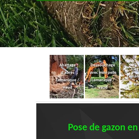
Abattage
Dessouchage
Ela
d'abres
avec mini pelle
Leman
Lemanique /
Lemanique /
va
vaud
vaud
Pose de gazon en 