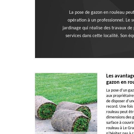
La pose de gazon en rouleau peut 
opération à un professionnel. Le s
jardinage qui réalise des travaux de
services dans cette localité. Son é
Les avantag
gazon en ro
La pose d’un ga
aux propriétaire
de disposer d’un
record. Une fois 
rouleau peut êtr
dimensions des g
surface à couvri
rouleau à Le Gr
n’hésitez pas à c