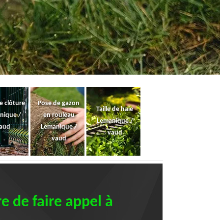
e clôture
Pose de gazon
Taille de haie
nique /
en rouleau
Lemanique /
aud
Lemanique /
vaud
vaud
e de faire appel à