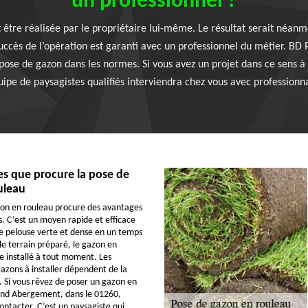
un professionnel ?
être réalisée par le propriétaire lui-même. Le résultat serait néanmoi
uccès de l’opération est garanti avec un professionnel du métier. BD 
 pose de gazon dans les normes. Si vous avez un projet dans ce sens 
quipe de paysagistes qualifiés interviendra chez vous avec profession
es que procure la pose de
uleau
zon en rouleau procure des avantages
s. C’est un moyen rapide et efficace
e pelouse verte et dense en un temps
le terrain préparé, le gazon en
e installé à tout moment. Les
azons à installer dépendent de la
r. Si vous rêvez de poser un gazon en
and Abergement, dans le 01260,
ontacter. C’est un paysagiste qui