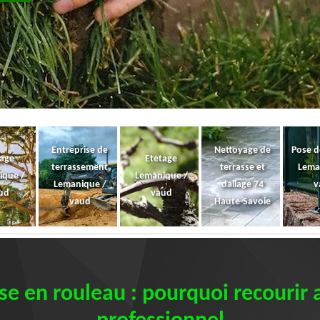
Entreprise de
Nettoyage de
Pose d
gage
Etetage
terrassement
terrasse et
Lema
ique /
Lemanique /
Lemanique /
dallage 74
v
ud
vaud
vaud
Haute-Savoie
e en rouleau : pourquoi recourir 