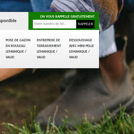
ON VOUS RAPPELLE GRATUITEMENT
sponible
POSE DE GAZON
ENTREPRISE DE
DESSOUCHAGE
EN ROULEAU
TERRASSEMENT
AVEC MINI PELLE
LEMANIQUE /
LEMANIQUE /
LEMANIQUE /
VAUD
VAUD
VAUD