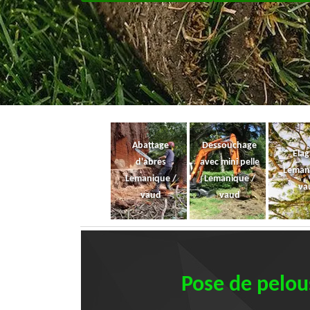
Abattage
Dessouchage
Ela
d'abres
avec mini pelle
Leman
Lemanique /
Lemanique /
va
vaud
vaud
Pose de pelous