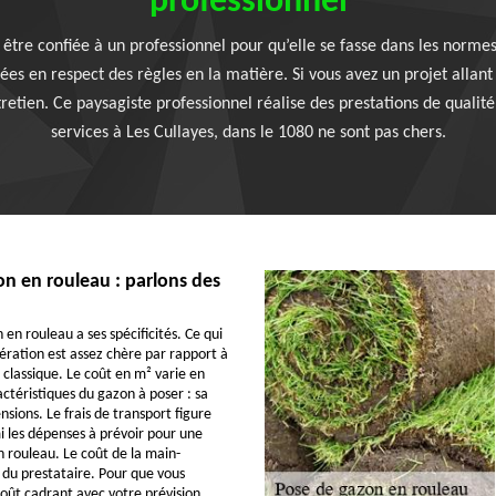
professionnel
 être confiée à un professionnel pour qu’elle se fasse dans les norme
ées en respect des règles en la matière. Si vous avez un projet allant
etien. Ce paysagiste professionnel réalise des prestations de qualit
services à Les Cullayes, dans le 1080 ne sont pas chers.
n en rouleau : parlons des
en rouleau a ses spécificités. Ce qui
pération est assez chère par rapport à
 classique. Le coût en m² varie en
actéristiques du gazon à poser : sa
nsions. Le frais de transport figure
 les dépenses à prévoir pour une
 rouleau. Le coût de la main-
du prestataire. Pour que vous
coût cadrant avec votre prévision,