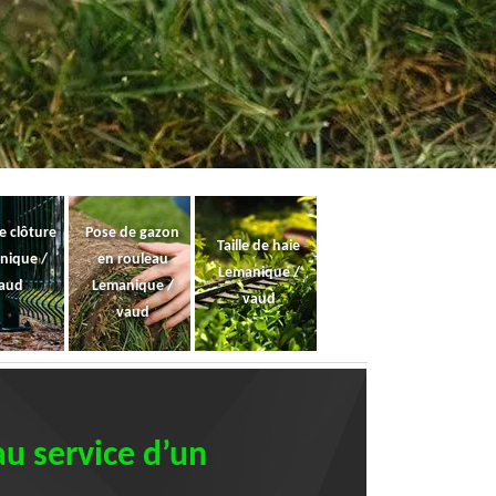
e clôture
Pose de gazon
Taille de haie
nique /
en rouleau
Lemanique /
aud
Lemanique /
vaud
vaud
au service d’un