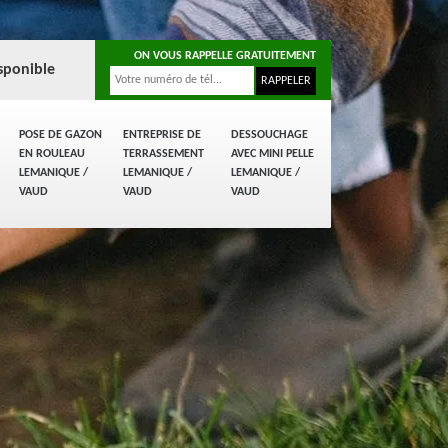
ON VOUS RAPPELLE GRATUITEMENT
sponible
POSE DE GAZON
ENTREPRISE DE
DESSOUCHAGE
EN ROULEAU
TERRASSEMENT
AVEC MINI PELLE
LEMANIQUE /
LEMANIQUE /
LEMANIQUE /
VAUD
VAUD
VAUD