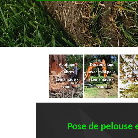
Abattage
Dessouchage
Ela
d'abres
avec mini pelle
Leman
Lemanique /
Lemanique /
va
vaud
vaud
Pose de pelouse 