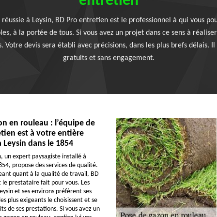
entretien
éussie à Leysin, BD Pro entretien est le professionnel à qui vous pouv
bles, à la portée de tous. Si vous avez un projet dans ce sens à réalise
Votre devis sera établi avec précisions, dans les plus brefs délais. Il
gratuits et sans engagement.
n en rouleau : l’équipe de
tien est à votre entière
à Leysin dans le 1854
, un expert paysagiste installé à
854, propose des services de qualité.
eant quant à la qualité de travail, BD
 le prestataire fait pour vous. Les
eysin et ses environs préfèrent ses
s plus exigeants le choisissent et se
its de ses prestations. Si vous avez un