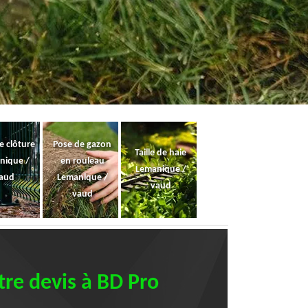
e clôture
Pose de gazon
Taille de haie
nique /
en rouleau
Lemanique /
aud
Lemanique /
vaud
vaud
re devis à BD Pro