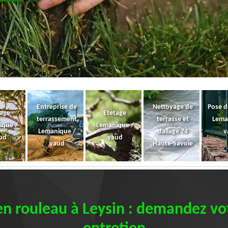
Entreprise de
Nettoyage de
Pose d
gage
Etetage
terrassement
terrasse et
Lema
ique /
Lemanique /
Lemanique /
dallage 74
v
ud
vaud
vaud
Haute-Savoie
en rouleau à Leysin : demandez vot