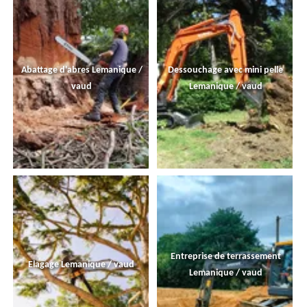
Abattage d'abres Lemanique /
Dessouchage avec mini pelle
vaud
Lemanique / vaud
Entreprise de terrassement
Elagage Lemanique / vaud
Lemanique / vaud