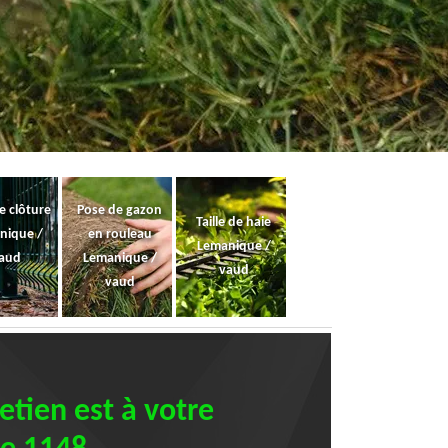
e clôture
Pose de gazon
Taille de haie
nique /
en rouleau
Lemanique /
aud
Lemanique /
vaud
vaud
etien est à votre