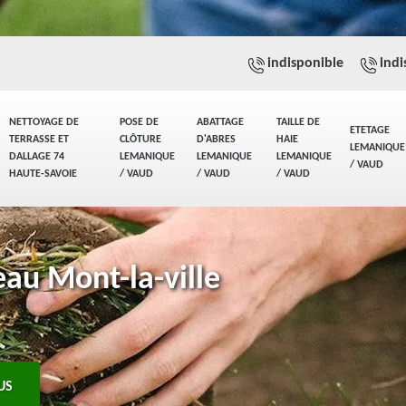
indisponible
indi
NETTOYAGE DE
POSE DE
ABATTAGE
TAILLE DE
ETETAGE
TERRASSE ET
CLÔTURE
D'ABRES
HAIE
LEMANIQUE
DALLAGE 74
LEMANIQUE
LEMANIQUE
LEMANIQUE
/ VAUD
HAUTE-SAVOIE
/ VAUD
/ VAUD
/ VAUD
eau Mont-la-ville
US