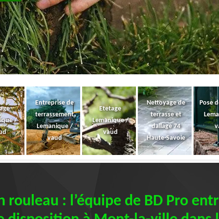
Entreprise de
Nettoyage de
Pose d
gage
Etetage
terrassement
terrasse et
Lema
ique /
Lemanique /
Lemanique /
dallage 74
v
ud
vaud
vaud
Haute-Savoie
 rouleau : l’équipe de BD Pro entr