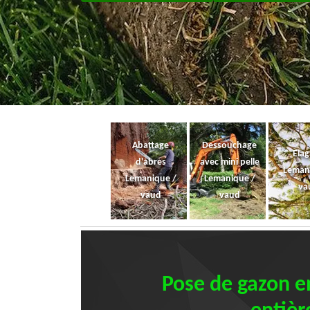
Abattage
Dessouchage
Ela
d'abres
avec mini pelle
Leman
Lemanique /
Lemanique /
va
vaud
vaud
Pose de gazon en