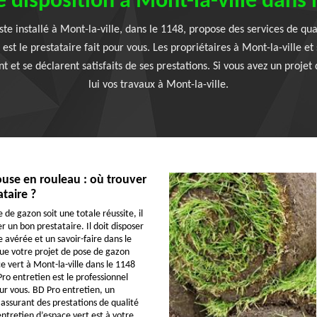
e disposition à Mont-la-ville dans 
te installé à Mont-la-ville, dans le 1148, propose des services de qual
 est le prestataire fait pour vous. Les propriétaires à Mont-la-ville et
t et se déclarent satisfaits de ses prestations. Si vous avez un projet
lui vos travaux à Mont-la-ville.
use en rouleau : où trouver
ataire ?
de gazon soit une totale réussite, il
 un bon prestataire. Il doit disposer
 avérée et un savoir-faire dans le
ue votre projet de pose de gazon
e vert à Mont-la-ville dans le 1148
Pro entretien est le professionnel
 vous. BD Pro entretien, un
é assurant des prestations de qualité
entretien d’espace vert est à votre