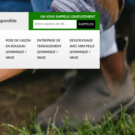
ON VOUS RAPPELLE GRATUITEMENT
sponible
POSE DE GAZON
ENTREPRISE DE
DESSOUCHAGE
EN ROULEAU
TERRASSEMENT
AVEC MINI PELLE
LEMANIQUE /
LEMANIQUE /
LEMANIQUE /
VAUD
VAUD
VAUD