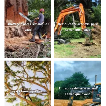
Abattage d'abres Lemanique /
Dessouchage avec mini pelle
vaud
Lemanique / vaud
Entreprise de terrassement
Elagage Lemanique / vaud
Lemanique / vaud