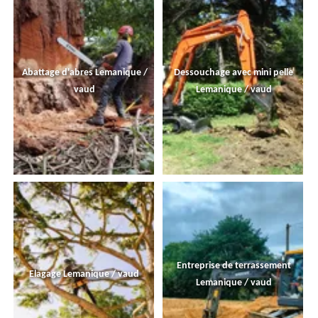
Abattage d'abres Lemanique /
Dessouchage avec mini pelle
vaud
Lemanique / vaud
Entreprise de terrassement
Elagage Lemanique / vaud
Lemanique / vaud