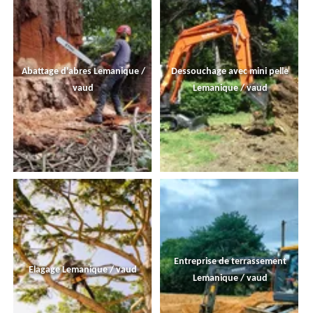
Abattage d'abres Lemanique /
Dessouchage avec mini pelle
vaud
Lemanique / vaud
Entreprise de terrassement
Elagage Lemanique / vaud
Lemanique / vaud