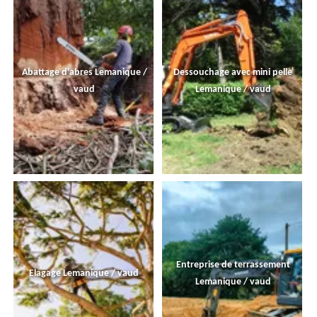
Abattage d'abres Lemanique /
Dessouchage avec mini pelle
vaud
Lemanique / vaud
Entreprise de terrassement
Elagage Lemanique / vaud
Lemanique / vaud