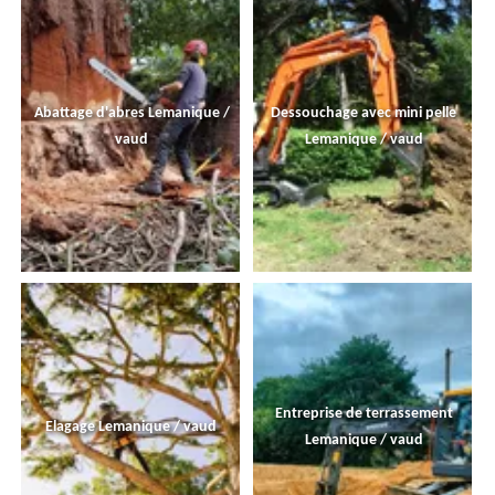
Abattage d'abres Lemanique /
Dessouchage avec mini pelle
vaud
Lemanique / vaud
Entreprise de terrassement
Elagage Lemanique / vaud
Lemanique / vaud