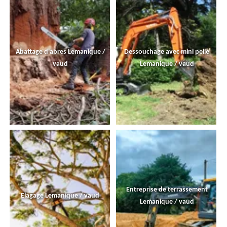
Abattage d'abres Lemanique /
Dessouchage avec mini pelle
vaud
Lemanique / vaud
Entreprise de terrassement
Elagage Lemanique / vaud
Lemanique / vaud