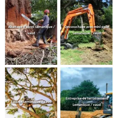
Abattage d'abres Lemanique /
Dessouchage avec mini pelle
vaud
Lemanique / vaud
Entreprise de terrassement
Elagage Lemanique / vaud
Lemanique / vaud