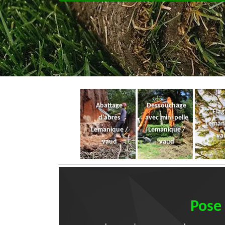
Abattage
Dessouchage
Ela
d'abres
avec mini pelle
Leman
Lemanique /
Lemanique /
va
vaud
vaud
Pose 