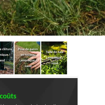
e clôture
Pose de gazon
Taille de haie
nique /
en rouleau
Lemanique /
aud
Lemanique /
vaud
vaud
 coûts