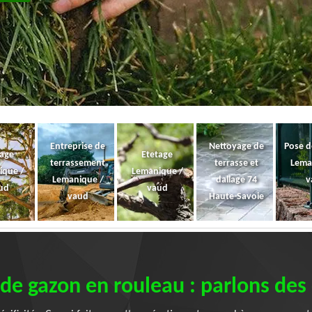
Entreprise de
Nettoyage de
Pose d
gage
Etetage
terrassement
terrasse et
Lema
ique /
Lemanique /
Lemanique /
dallage 74
v
ud
vaud
vaud
Haute-Savoie
de gazon en rouleau : parlons des