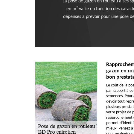
La pose de gazon en rouleau a ses spé
en m² varie en fonction des caracté
dépenses à prévoir pour une pose de
Rapprocheme
gazon en rou
bon prestatai
Le coût de la po
par rapport à cel
semences. Pour d
devoir tout repre
plusieurs presta
votre projet de 
rapprochement d
permet d’identifi
mieux. Pensez à 
pour un devis de 