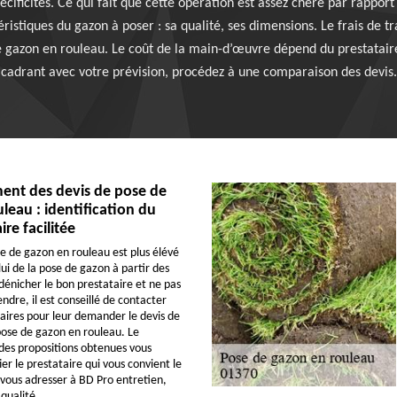
cificités. Ce qui fait que cette opération est assez chère par rapport
ristiques du gazon à poser : sa qualité, ses dimensions. Le frais de 
 gazon en rouleau. Le coût de la main-d’œuvre dépend du prestataire
cadrant avec votre prévision, procédez à une comparaison des devis.
nt des devis de pose de
leau : identification du
re facilitée
se de gazon en rouleau est plus élévé
ui de la pose de gazon à partir des
énicher le bon prestataire et ne pas
ndre, il est conseillé de contacter
taires pour leur demander le devis de
pose de gazon en rouleau. Le
es propositions obtenues vous
er le prestataire qui vous convient le
vous adresser à BD Pro entretien,
qualité.