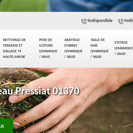
indisponible
indi
NETTOYAGE DE
POSE DE
ABATTAGE
TAILLE DE
ETETAGE
TERRASSE ET
CLÔTURE
D'ABRES
HAIE
LEMANIQUE
DALLAGE 74
LEMANIQUE
LEMANIQUE
LEMANIQUE
/ VAUD
HAUTE-SAVOIE
/ VAUD
/ VAUD
/ VAUD
eau Pressiat 01370
US