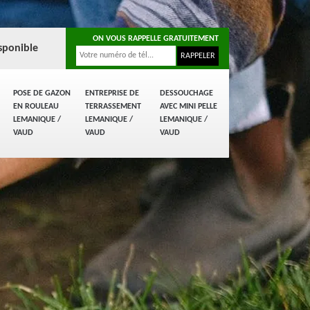
ON VOUS RAPPELLE GRATUITEMENT
sponible
POSE DE GAZON
ENTREPRISE DE
DESSOUCHAGE
EN ROULEAU
TERRASSEMENT
AVEC MINI PELLE
LEMANIQUE /
LEMANIQUE /
LEMANIQUE /
VAUD
VAUD
VAUD