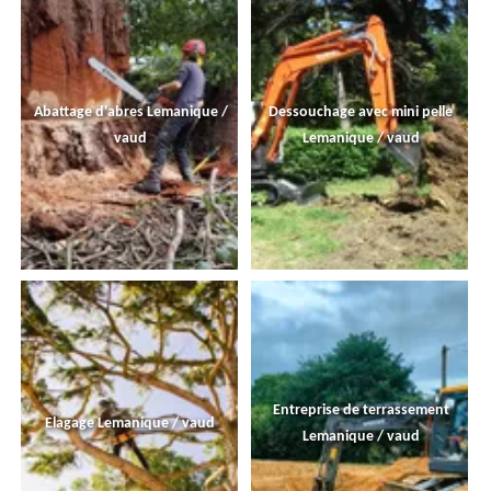
Abattage d'abres Lemanique /
Dessouchage avec mini pelle
vaud
Lemanique / vaud
Entreprise de terrassement
Elagage Lemanique / vaud
Lemanique / vaud