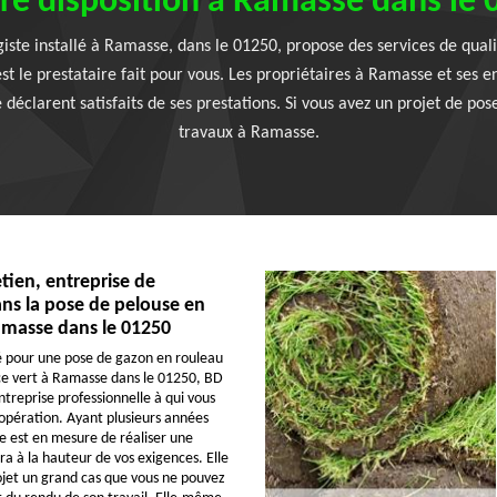
re disposition à Ramasse dans le
iste installé à Ramasse, dans le 01250, propose des services de qualit
est le prestataire fait pour vous. Les propriétaires à Ramasse et ses
e déclarent satisfaits de ses prestations. Si vous avez un projet de po
travaux à Ramasse.
tien, entreprise de
ns la pose de pelouse en
amasse dans le 01250
é pour une pose de gazon en rouleau
ce vert à Ramasse dans le 01250, BD
ntreprise professionnelle à qui vous
’opération. Ayant plusieurs années
le est en mesure de réaliser une
ra à la hauteur de vos exigences. Elle
ojet un grand cas que vous ne pouvez