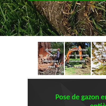
Abattage
Dessouchage
Ela
d'abres
avec mini pelle
Leman
Lemanique /
Lemanique /
va
vaud
vaud
Pose de gazon en