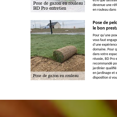
être que satisfa
devenue une réf
en rouleau dans c
Pose de pelo
le bon prest
Pour qu’une pose 
vous faut engager
d’une expérience
domaine. Pour q
dans votre espac
réussie, BD Pro e
recommandé pour
jardinier qualifi
en jardinage et 
disposition si vo