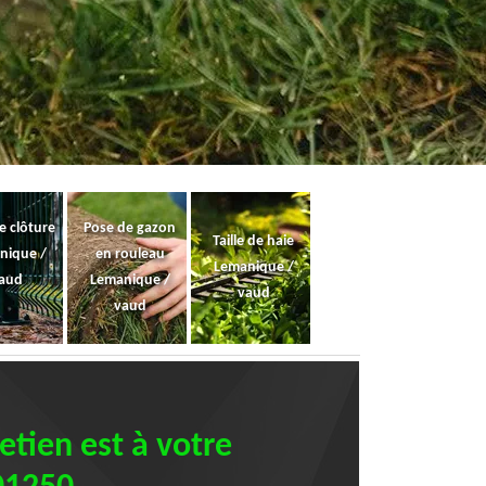
e clôture
Pose de gazon
Taille de haie
nique /
en rouleau
Lemanique /
aud
Lemanique /
vaud
vaud
etien est à votre