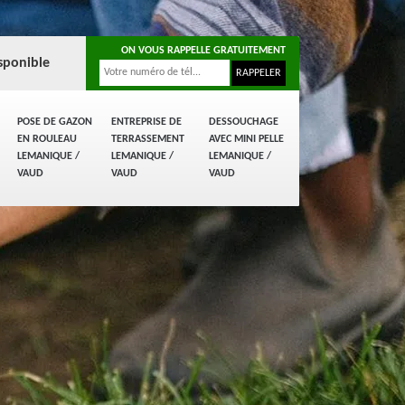
ON VOUS RAPPELLE GRATUITEMENT
sponible
POSE DE GAZON
ENTREPRISE DE
DESSOUCHAGE
EN ROULEAU
TERRASSEMENT
AVEC MINI PELLE
LEMANIQUE /
LEMANIQUE /
LEMANIQUE /
VAUD
VAUD
VAUD