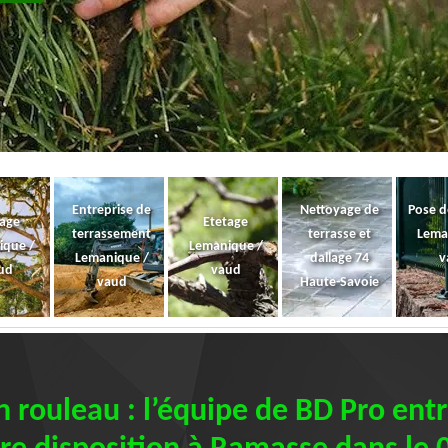
Entreprise de
Nettoyage de
Pose d
gage
Etetage
terrassement
terrasse et
Lema
ique /
Lemanique /
Lemanique /
dallage 74
v
ud
vaud
vaud
Haute-Savoie
 rouleau : l’équipe de BD Pro entr