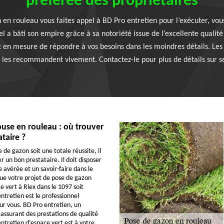
préférée des propriétaires
 en rouleau vous faites appel à BD Pro entretien pour l’exécuter, vou
el a bâti son empire grâce à sa notoriété issue de l’excellente qualit
st en mesure de répondre à vos besoins dans les moindres détails. Les
t les recommandent vivement. Contactez-le pour plus de détails sur se
use en rouleau : où trouver
ataire ?
de gazon soit une totale réussite, il
 un bon prestataire. Il doit disposer
 avérée et un savoir-faire dans le
ue votre projet de pose de gazon
e vert à Riex dans le 1097 soit
ntretien est le professionnel
 vous. BD Pro entretien, un
é assurant des prestations de qualité
entretien d’espace vert est à votre