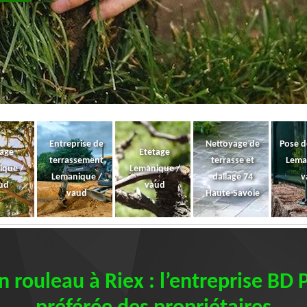
Entreprise de
Nettoyage de
Pose d
gage
Etetage
terrassement
terrasse et
Lema
ique /
Lemanique /
Lemanique /
dallage 74
v
ud
vaud
vaud
Haute-Savoie
 rouleau à Riex : l’entreprise BD P