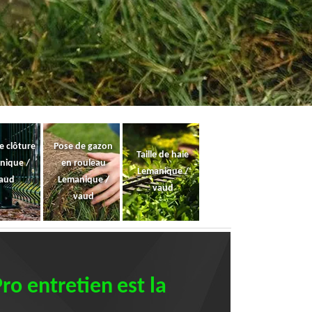
e clôture
Pose de gazon
Taille de haie
nique /
en rouleau
Lemanique /
aud
Lemanique /
vaud
vaud
ro entretien est la