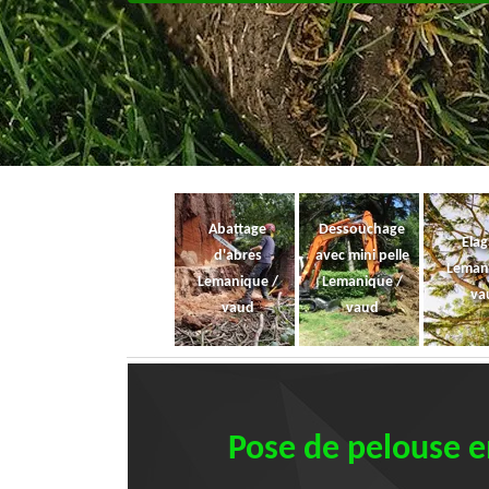
Abattage
Dessouchage
Ela
d'abres
avec mini pelle
Leman
Lemanique /
Lemanique /
va
vaud
vaud
Pose de pelouse en