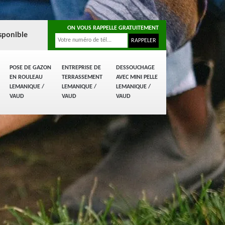
ON VOUS RAPPELLE GRATUITEMENT
sponible
POSE DE GAZON
ENTREPRISE DE
DESSOUCHAGE
EN ROULEAU
TERRASSEMENT
AVEC MINI PELLE
LEMANIQUE /
LEMANIQUE /
LEMANIQUE /
VAUD
VAUD
VAUD