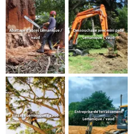
Abattage d'abres Lemanique /
Dessouchage avec mini pelle
vaud
Lemanique / vaud
Entreprise de terrassement
Elagage Lemanique / vaud
Lemanique / vaud