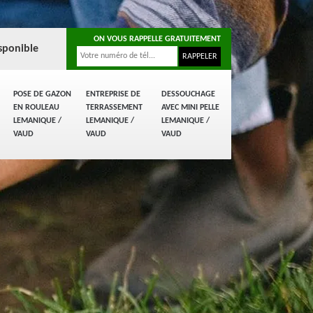
ON VOUS RAPPELLE GRATUITEMENT
sponible
POSE DE GAZON
ENTREPRISE DE
DESSOUCHAGE
EN ROULEAU
TERRASSEMENT
AVEC MINI PELLE
LEMANIQUE /
LEMANIQUE /
LEMANIQUE /
VAUD
VAUD
VAUD