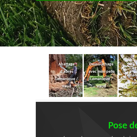
Abattage
Dessouchage
Ela
d'abres
avec mini pelle
Leman
Lemanique /
Lemanique /
va
vaud
vaud
Pose de