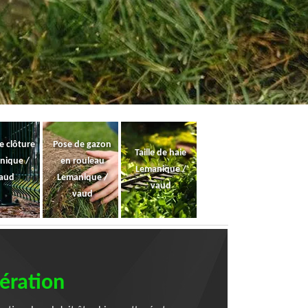
e clôture
Pose de gazon
Taille de haie
nique /
en rouleau
Lemanique /
aud
Lemanique /
vaud
vaud
pération