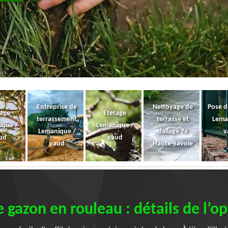
Entreprise de
Nettoyage de
Pose d
gage
Etetage
terrassement
terrasse et
Lema
ique /
Lemanique /
Lemanique /
dallage 74
v
ud
vaud
vaud
Haute-Savoie
 gazon en rouleau : détails de l’o