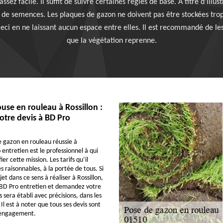
ez facile. Il suffit de suivre certaines règles de base. À titre d’illust
 de semences. Les plaques de gazon ne doivent pas être stockées trop 
Ceci en ne laissant aucun espace entre elles. Il est recommandé de l
que la végétation reprenne.
use en rouleau à Rossillon :
tre devis à BD Pro
 gazon en rouleau réussie à
 entretien est le professionnel à qui
er cette mission. Les tarifs qu’il
s raisonnables, à la portée de tous. Si
et dans ce sens à réaliser à Rossillon,
 BD Pro entretien et demandez votre
s sera établi avec précisions, dans les
 Il est à noter que tous ses devis sont
s engagement.