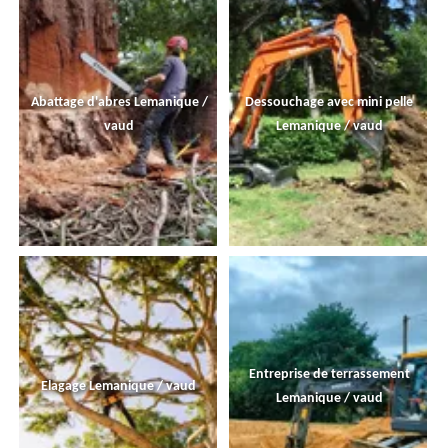
Abattage d'abres Lemanique /
Dessouchage avec mini pelle
vaud
Lemanique / vaud
Entreprise de terrassement
Elagage Lemanique / vaud
Lemanique / vaud