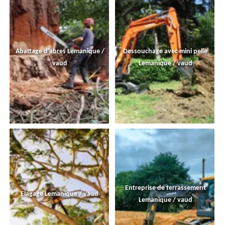
Abattage d'abres Lemanique /
Dessouchage avec mini pelle
vaud
Lemanique / vaud
Entreprise de terrassement
Elagage Lemanique / vaud
Lemanique / vaud