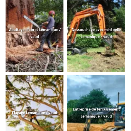
Abattage d'abres Lemanique /
Dessouchage avec mini pelle
vaud
Lemanique / vaud
Entreprise de terrassement
Elagage Lemanique / vaud
Lemanique / vaud