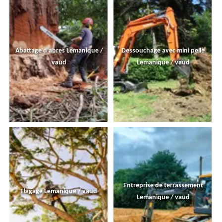
Abattage d'abres Lemanique /
Dessouchage avec mini pelle
vaud
Lemanique / vaud
Entreprise de terrassement
Elagage Lemanique / vaud
Lemanique / vaud