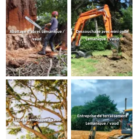
Abattage d'abres Lemanique /
Dessouchage avec mini pelle
vaud
Lemanique / vaud
Entreprise de terrassement
Elagage Lemanique / vaud
Lemanique / vaud