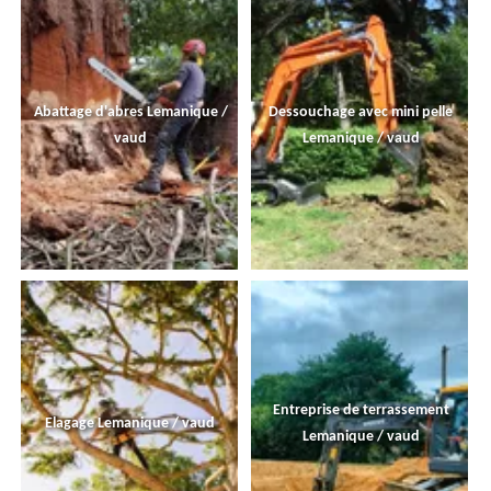
Abattage d'abres Lemanique /
Dessouchage avec mini pelle
vaud
Lemanique / vaud
Entreprise de terrassement
Elagage Lemanique / vaud
Lemanique / vaud