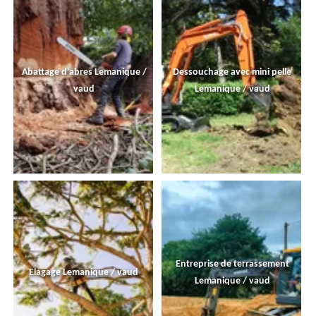
Abattage d'abres Lemanique /
Dessouchage avec mini pelle
vaud
Lemanique / vaud
Entreprise de terrassement
Elagage Lemanique / vaud
Lemanique / vaud