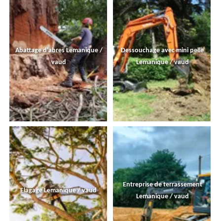
Abattage d'abres Lemanique /
Dessouchage avec mini pelle
vaud
Lemanique / vaud
Entreprise de terrassement
Elagage Lemanique / vaud
Lemanique / vaud