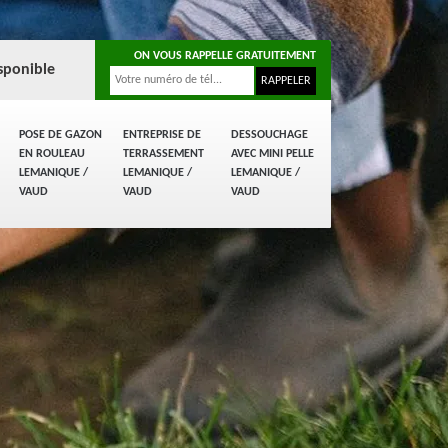
ON VOUS RAPPELLE GRATUITEMENT
sponible
POSE DE GAZON
ENTREPRISE DE
DESSOUCHAGE
EN ROULEAU
TERRASSEMENT
AVEC MINI PELLE
LEMANIQUE /
LEMANIQUE /
LEMANIQUE /
VAUD
VAUD
VAUD