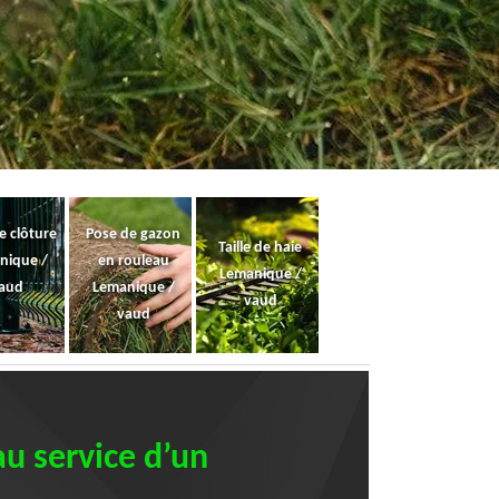
e clôture
Pose de gazon
Taille de haie
nique /
en rouleau
Lemanique /
aud
Lemanique /
vaud
vaud
au service d’un