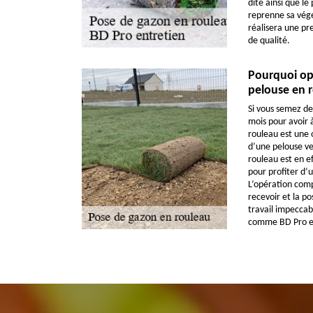
dite ainsi que l
reprenne sa végét
réalisera une pr
de qualité.
Pourquoi op
pelouse en 
Si vous semez de
mois pour avoir 
rouleau est une 
d’une pelouse ve
rouleau est en ef
pour profiter d
L’opération comp
recevoir et la p
travail impeccabl
comme BD Pro en