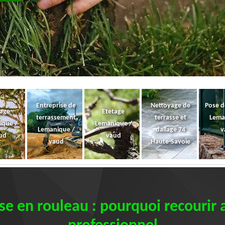
Entreprise de
Nettoyage de
Pose d
gage
Etetage
terrassement
terrasse et
Lema
ique /
Lemanique /
Lemanique /
dallage 74
v
ud
vaud
vaud
Haute-Savoie
e en rouleau : pourquoi recourir 