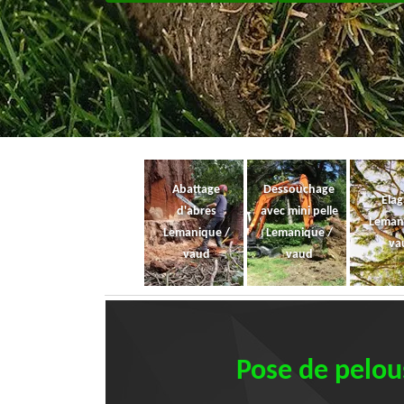
Abattage
Dessouchage
Ela
d'abres
avec mini pelle
Leman
Lemanique /
Lemanique /
va
vaud
vaud
Pose de pelous