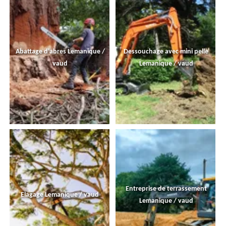
Abattage d'abres Lemanique /
Dessouchage avec mini pelle
vaud
Lemanique / vaud
Entreprise de terrassement
Elagage Lemanique / vaud
Lemanique / vaud