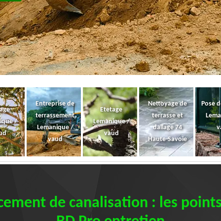
Entreprise de
Nettoyage de
Pose d
gage
Etetage
terrassement
terrasse et
Lema
ique /
Lemanique /
Lemanique /
dallage 74
v
ud
vaud
vaud
Haute-Savoie
ement de canalisation : les points