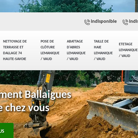
indisponible
indi
NETTOYAGE DE
POSE DE
ABATTAGE
TAILLE DE
ETETAGE
TERRASSE ET
CLÔTURE
D'ABRES
HAIE
LEMANIQUE
DALLAGE 74
LEMANIQUE
LEMANIQUE
LEMANIQUE
/ VAUD
HAUTE-SAVOIE
/ VAUD
/ VAUD
/ VAUD
ement Ballaigues
e chez vous
US