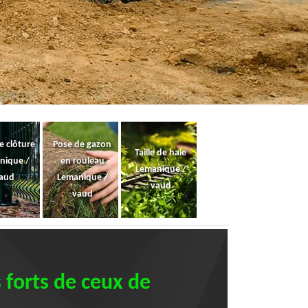
e clôture
Pose de gazon
Taille de haie
nique /
en rouleau
Lemanique /
aud
Lemanique /
vaud
vaud
 forts de ceux de