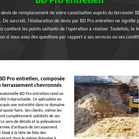
BD Pro entretien
devis de remplacement de votre canalisation auprès du terrassier BD 
. De surcroit, l’élaboration de devis par BD Pro entretien ne signifi
 contient les points saillants de l’opération à réaliser. Toutefois, le 
ion si vous avez des questions par rapport à ses services ou ses conditi
 BD Pro entretien, composée
de terrassement chevronnés
fessionnelle BD Pro entretien rend un
lité irréprochable. Ce spécialiste en
acquis une notoriété dans ce domaine
 savoir-faire. Ses clients, même les
sont complètement satisfaits de ses
 Le sens de détails et la polyvalence
ormée d’artisans de terrassement
 hissé à la tête de liste des
œuvrant dans le même domaine à