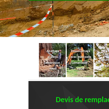
Abattage
Dessouchage
Ela
d'abres
avec mini pelle
Leman
Lemanique /
Lemanique /
va
vaud
vaud
Devis de remplac