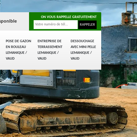
ON VOUS RAPPELLE GRATUITEMENT
sponible
POSE DE GAZON
ENTREPRISE DE
DESSOUCHAGE
EN ROULEAU
TERRASSEMENT
AVEC MINI PELLE
LEMANIQUE /
LEMANIQUE /
LEMANIQUE /
VAUD
VAUD
VAUD