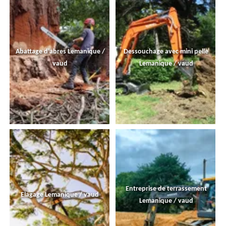
Abattage d'abres Lemanique /
Dessouchage avec mini pelle
vaud
Lemanique / vaud
Entreprise de terrassement
Elagage Lemanique / vaud
Lemanique / vaud