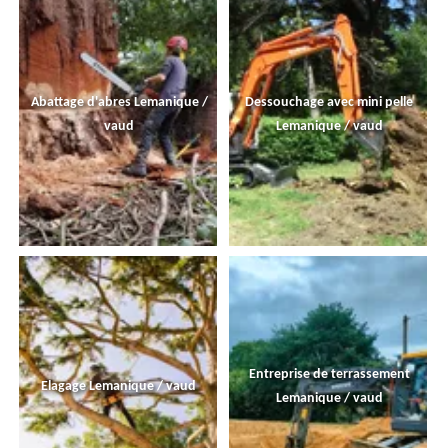
Abattage d'abres Lemanique /
Dessouchage avec mini pelle
vaud
Lemanique / vaud
Entreprise de terrassement
Elagage Lemanique / vaud
Lemanique / vaud