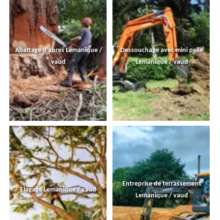
Abattage d'abres Lemanique /
Dessouchage avec mini pelle
vaud
Lemanique / vaud
Entreprise de terrassement
Elagage Lemanique / vaud
Lemanique / vaud